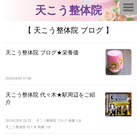
T
天こう整体院
o
g
g
l
【 天こう整体院 ブログ 】
e
n
a
v
i
g
天こう整体院 ブログ★栄養価
a
t
i
o
n
2019/12/03 17:00
天こう整体院 代々木★駅周辺をご紹
介
2019/12/02 15:23
天こう整体院 ブログ 画像つき
天こう整体院 代々木 画像つき